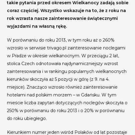
INICJATYWY BRANŻOWE
takie pytania przed okresem Wielkanocy zadają sobie
coraz częściej. Wszystko wskazuje na to, że z roku na
WYDARZENIA
rok wzrasta nasze zainteresowanie świątecznymi
wyjazdami na własną rękę.
KONFERENCJE I EVENTY
KONKURSY I NABORY
W porównaniu do roku 2013, w tym roku aż o 260%
wzrosło w serwisie trivago.pl zainteresowanie noclegami
KALENDARZ WYDARZEŃ
w Pradze w okresie wielkanocnym. W przeciągu 2 lat,
stolica Czech odnotowała najdynamiczniejszy wzrost
HISTORIA SUKCESU
zainteresowania i w rankingu popularnych wielkanocnych
CASE STUDIES
kierunków skoczyła aż 5 pozycji w górę (z 9. na 4.
KAMPANIA Z WYNIKAMI
miejsce). Znacząco wzrosło również zainteresowanie
hotelami nad polskim morzem – w Gdańsku. W tym
mieście liczba zapytań dotyczących noclegów skoczyła o
250% w porównaniu do roku 2013 i o 20% w porównaniu
do roku ubiegłego.
Kierunkiem numer jeden wśród Polaków od lat pozostaje