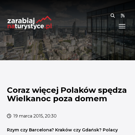
RSS
WIEDZA
ANALIZY I RAPORTY
BADANIA I DANE
BADANIA I ANALIZY
OGÓLNE
RYNEK I TRENDY
Coraz więcej Polaków spędza
Wielkanoc poza domem
AKADEMIA
SPOŁECZNOŚĆ
19 marca 2015, 20:30
FINANSE I WSPARCIE
Rzym czy Barcelona? Kraków czy Gdańsk? Polacy