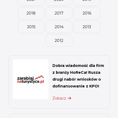
INICJATYWY BRANŻOWE
2018
2017
2016
WYDARZENIA
KONFERENCJE I EVENTY
2015
2014
2013
KONKURSY I NABORY
2012
KALENDARZ WYDARZEŃ
HISTORIA SUKCESU
Dobra wiadomość dla firm
CASE STUDIES
z branży HoReCa! Rusza
KAMPANIA Z WYNIKAMI
drugi nabór wniosków o
dofinansowanie z KPO!
Zobacz