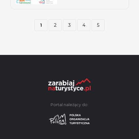
1
2
3
4
5
Portal należący do: