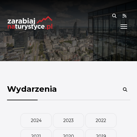
RSS
WIEDZA
ANALIZY I RAPORTY
BADANIA I DANE
BADANIA I ANALIZY
OGÓLNE
RYNEK I TRENDY
Wydarzenia
AKADEMIA
SPOŁECZNOŚĆ
2024
2023
2022
FINANSE I WSPARCIE
2021
2020
2019