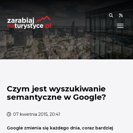
RSS
WIEDZA
ANALIZY I RAPORTY
BADANIA I DANE
BADANIA I ANALIZY
OGÓLNE
RYNEK I TRENDY
Czym jest wyszukiwanie
semantyczne w Google?
AKADEMIA
SPOŁECZNOŚĆ
07 kwietnia 2015, 20:41
FINANSE I WSPARCIE
Google zmienia się każdego dnia, coraz bardziej