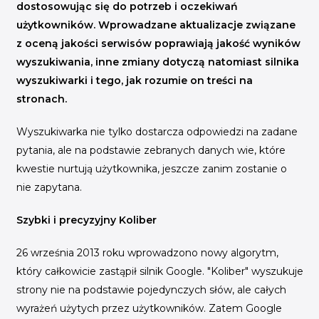
INICJATYWY BRANŻOWE
dostosowując się do potrzeb i oczekiwań
użytkowników. Wprowadzane aktualizacje związane
WYDARZENIA
z oceną jakości serwisów poprawiają jakość wyników
wyszukiwania, inne zmiany dotyczą natomiast silnika
KONFERENCJE I EVENTY
wyszukiwarki i tego, jak rozumie on treści na
KONKURSY I NABORY
stronach.
KALENDARZ WYDARZEŃ
Wyszukiwarka nie tylko dostarcza odpowiedzi na zadane
pytania, ale na podstawie zebranych danych wie, które
HISTORIA SUKCESU
kwestie nurtują użytkownika, jeszcze zanim zostanie o
CASE STUDIES
nie zapytana.
KAMPANIA Z WYNIKAMI
Szybki i precyzyjny Koliber
26 września 2013 roku wprowadzono nowy algorytm,
który całkowicie zastąpił silnik Google. "Koliber" wyszukuje
strony nie na podstawie pojedynczych słów, ale całych
wyrażeń użytych przez użytkowników. Zatem Google