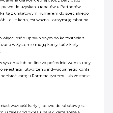
 wydawana dla konkretnej osoby, pary bądź
się prawo do uzyskania rabatów u Partnerów
ną kartę z unikatowym numerem do specjalnego
b - o ile karta jest ważna - otrzymują rabat na
 więcej osób uprawnionym do korzystania z
wskazane w Systemie mogą korzystać z karty
.
 systemu lub on-line za pośrednictwem strony
 rejestracji i utworzeniu indywidualnego konta
odebrać kartę u Partnera systemu lub zostanie
ast ważność karty tj. prawo do rabatów jest
i zależy od okresu, na jaki karta została