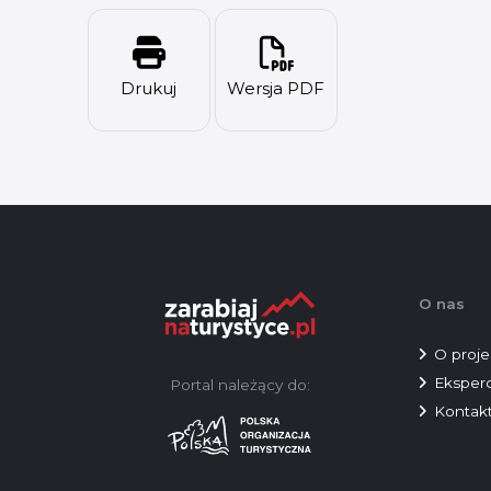
Drukuj
Wersja PDF
O nas
O proje
Eksperc
Portal należący do:
Kontak