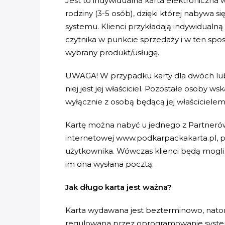
Jest to indywidualna karta elektroniczna
rodziny (3-5 osób), dzięki której nabywa 
systemu. Klienci przykładają indywidual
czytnika w punkcie sprzedaży i w ten sposó
wybrany produkt/usługę.
UWAGA! W przypadku karty dla dwóch lub
niej jest jej właściciel. Pozostałe osoby 
wyłącznie z osobą będącą jej właścicielem
Kartę można nabyć u jednego z Partnerów
internetowej www.podkarpackakarta.pl, po
użytkownika. Wówczas klienci będą mogli 
im ona wysłana pocztą.
Jak długo karta jest ważna?
Karta wydawana jest bezterminowo, natomi
regulowana przez oprogramowanie systemu 