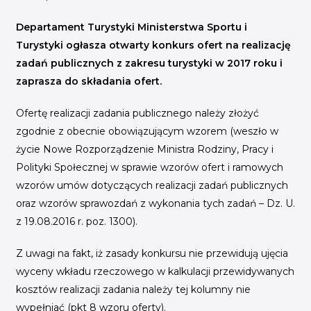
INICJATYWY BRANŻOWE
Departament Turystyki Ministerstwa Sportu i
WYDARZENIA
Turystyki ogłasza otwarty konkurs ofert na realizację
zadań publicznych z zakresu turystyki w 2017 roku i
KONFERENCJE I EVENTY
zaprasza do składania ofert.
KONKURSY I NABORY
KALENDARZ WYDARZEŃ
Ofertę realizacji zadania publicznego należy złożyć
zgodnie z obecnie obowiązującym wzorem (weszło w
HISTORIA SUKCESU
życie Nowe Rozporządzenie Ministra Rodziny, Pracy i
Polityki Społecznej w sprawie wzorów ofert i ramowych
CASE STUDIES
wzorów umów dotyczących realizacji zadań publicznych
KAMPANIA Z WYNIKAMI
oraz wzorów sprawozdań z wykonania tych zadań – Dz. U.
z 19.08.2016 r. poz. 1300).
Z uwagi na fakt, iż zasady konkursu nie przewidują ujęcia
wyceny wkładu rzeczowego w kalkulacji przewidywanych
kosztów realizacji zadania należy tej kolumny nie
wypełniać (pkt 8 wzoru oferty).