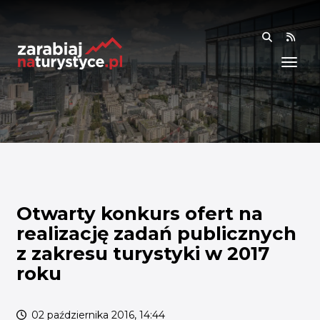
RSS
WIEDZA
ANALIZY I RAPORTY
BADANIA I DANE
BADANIA I ANALIZY
OGÓLNE
RYNEK I TRENDY
Otwarty konkurs ofert na
realizację zadań publicznych
AKADEMIA
z zakresu turystyki w 2017
roku
SPOŁECZNOŚĆ
FINANSE I WSPARCIE
02 października 2016, 14:44