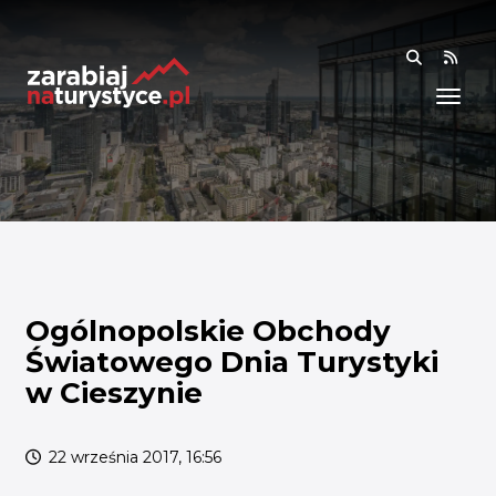
RSS
WIEDZA
ANALIZY I RAPORTY
BADANIA I DANE
BADANIA I ANALIZY
OGÓLNE
RYNEK I TRENDY
Ogólnopolskie Obchody
Światowego Dnia Turystyki
AKADEMIA
w Cieszynie
SPOŁECZNOŚĆ
22 września 2017, 16:56
FINANSE I WSPARCIE