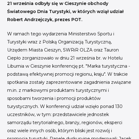
INICJATYWY BRANŻOWE
21 września odbyły się w Cieszynie obchody
Światowego Dnia Turystyki, w których wziął udział
WYDARZENIA
Robert Andrzejczyk, prezes POT.
KONFERENCJE I EVENTY
W ramach tego wydarzenia Ministerstwo Sportu i
KONKURSY I NABORY
Turystyki wraz z Polską Organizacją Turystyczną,
Urzędem Miasta Cieszyn, SWRiR OLZA oraz Tauron
KALENDARZ WYDARZEŃ
Ciepło zorganizowało w dniu 21 września br. w Hotelu
Liburnia w Cieszynie konferencję pt. "Marka turystyczna -
HISTORIA SUKCESU
podstawą efektywnej promocji regionu, kraju". W trakcie
CASE STUDIES
spotkania zostały zaprezentowane zagadnienia związane
KAMPANIA Z WYNIKAMI
m.in. z markowymi produktami turystycznymi i
sposobami tworzenia i promocji produktów
turystycznych. W konferencji udział wzięło ponad 130
uczestników, w tym: przedstawiciele jednostek
samorządu terytorialnego, branży, regionów, eksperci
oraz wiele innych osób, którym bliski jest rozwój i
promocja turystyki. Panele dyskusyjne moderowali: Jacek