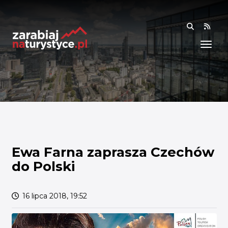
RSS
WIEDZA
ANALIZY I RAPORTY
BADANIA I DANE
BADANIA I ANALIZY
OGÓLNE
RYNEK I TRENDY
Ewa Farna zaprasza Czechów
do Polski
AKADEMIA
SPOŁECZNOŚĆ
16 lipca 2018, 19:52
FINANSE I WSPARCIE