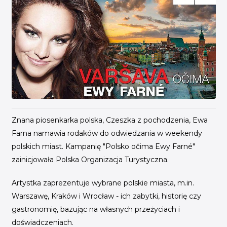
INICJATYWY BRANŻOWE
WYDARZENIA
KONFERENCJE I EVENTY
KONKURSY I NABORY
KALENDARZ WYDARZEŃ
HISTORIA SUKCESU
Znana piosenkarka polska, Czeszka z pochodzenia, Ewa
CASE STUDIES
Farna namawia rodaków do odwiedzania w weekendy
KAMPANIA Z WYNIKAMI
polskich miast. Kampanię "Polsko očima Ewy Farné"
zainicjowała Polska Organizacja Turystyczna.
Artystka zaprezentuje wybrane polskie miasta, m.in.
Warszawę, Kraków i Wrocław - ich zabytki, historię czy
gastronomię, bazując na własnych przeżyciach i
doświadczeniach.