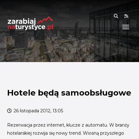
RSS
WIEDZA
ANALIZY I RAPORTY
BADANIA I DANE
BADANIA I ANALIZY
OGÓLNE
RYNEK I TRENDY
Hotele będą samoobsługowe
AKADEMIA
26 listopada 2012, 13:05
SPOŁECZNOŚĆ
Rezerwacja przez internet, klucze z automatu. W branży
FINANSE I WSPARCIE
hotelarskiej rozwija się nowy trend. Wiosną przyszłego