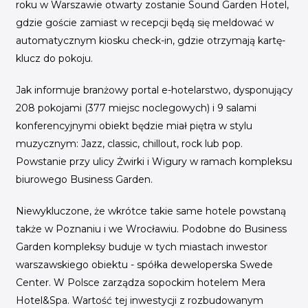
INICJATYWY BRANŻOWE
roku w Warszawie otwarty zostanie Sound Garden Hotel,
gdzie goście zamiast w recepcji będą się meldować w
WYDARZENIA
automatycznym kiosku check-in, gdzie otrzymają kartę-
klucz do pokoju.
KONFERENCJE I EVENTY
Jak informuje branżowy portal e-hotelarstwo, dysponujący
KONKURSY I NABORY
208 pokojami (377 miejsc noclegowych) i 9 salami
KALENDARZ WYDARZEŃ
konferencyjnymi obiekt będzie miał piętra w stylu
muzycznym: Jazz, classic, chillout, rock lub pop.
HISTORIA SUKCESU
Powstanie przy ulicy Żwirki i Wigury w ramach kompleksu
CASE STUDIES
biurowego Business Garden.
KAMPANIA Z WYNIKAMI
Niewykluczone, że wkrótce takie same hotele powstaną
także w Poznaniu i we Wrocławiu. Podobne do Business
Garden kompleksy buduje w tych miastach inwestor
warszawskiego obiektu - spółka deweloperska Swede
Center. W Polsce zarządza sopockim hotelem Mera
Hotel&Spa. Wartość tej inwestycji z rozbudowanym