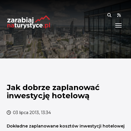
RSS
WIEDZA
ANALIZY I RAPORTY
BADANIA I DANE
BADANIA I ANALIZY
OGÓLNE
RYNEK I TRENDY
Jak dobrze zaplanować
inwestycję hotelową
AKADEMIA
SPOŁECZNOŚĆ
03 lipca 2013, 13:34
FINANSE I WSPARCIE
Dokładne zaplanowane kosztów inwestycji hotelowej