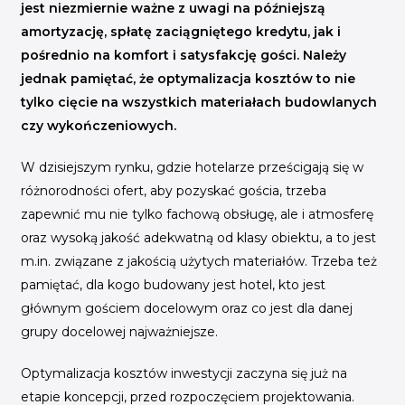
INICJATYWY BRANŻOWE
jest niezmiernie ważne z uwagi na późniejszą
amortyzację, spłatę zaciągniętego kredytu, jak i
WYDARZENIA
pośrednio na komfort i satysfakcję gości. Należy
jednak pamiętać, że optymalizacja kosztów to nie
KONFERENCJE I EVENTY
tylko cięcie na wszystkich materiałach budowlanych
KONKURSY I NABORY
czy wykończeniowych.
KALENDARZ WYDARZEŃ
W dzisiejszym rynku, gdzie hotelarze prześcigają się w
różnorodności ofert, aby pozyskać gościa, trzeba
HISTORIA SUKCESU
zapewnić mu nie tylko fachową obsługę, ale i atmosferę
CASE STUDIES
oraz wysoką jakość adekwatną od klasy obiektu, a to jest
KAMPANIA Z WYNIKAMI
m.in. związane z jakością użytych materiałów. Trzeba też
pamiętać, dla kogo budowany jest hotel, kto jest
głównym gościem docelowym oraz co jest dla danej
grupy docelowej najważniejsze.
Optymalizacja kosztów inwestycji zaczyna się już na
etapie koncepcji, przed rozpoczęciem projektowania.