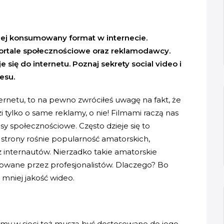
tniej konsumowany format w internecie.
portale społecznościowe oraz reklamodawcy.
się do internetu. Poznaj sekrety social video i
esu.
ernetu, to na pewno zwróciłeś uwagę na fakt, że
dzi tylko o same reklamy, o nie! Filmami raczą nas
isy społecznościowe. Często dzieje się to
 strony rośnie popularność amatorskich,
z internautów. Nierzadko takie amatorskie
towane przez profesjonalistów. Dlaczego? Bo
a mniej jakość wideo.
filmy w sieci też muszą być dostosowane do jego