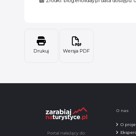
Źródło: blog.eholiday.pl data dostępu: 
Drukuj
Wersja PDF
O nas
O proje
Eksperc
Portal należący do: