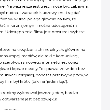
ane. Najważniejsza jest treść: może być zabawna,
być nudna. I warunek kluczowy, musi się dać
 filmów w sieci polega głównie na tym, że
ysłać linka znajomym, można udostępnić na
. Udostępnienie filmu jest prostsze i szybsze
netowe na urządzeniach mobilnych, głównie na
 konsumpcji mediów, ale także komunikacji,
do szerokopasmowego internetu jest coraz
ksze i lepsze ekrany. To sprawia, że wideo bez
unikacji miejskiej, podczas przerwy w pracy, w
 film był krótki (taki na "jeden kęs").
to robimy wykreował jeszcze jeden, bardzo
w odtwarzana jest bez dźwięku!