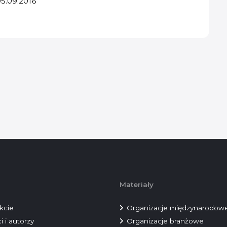
05.09.2016
Materiały
kcie
Organizacje międzynarodow
i i autorzy
Organizacje branżowe