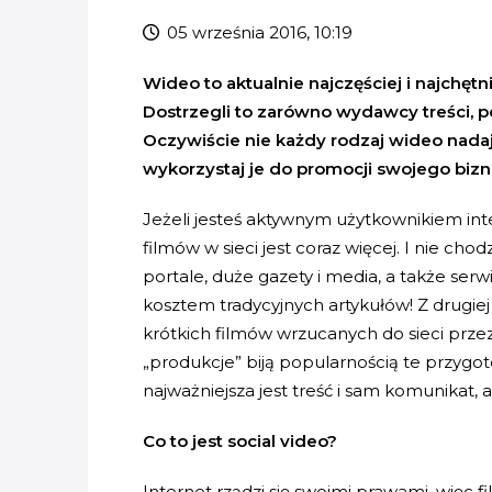
05 września 2016, 10:19
Wideo to aktualnie najczęściej i najchę
Dostrzegli to zarówno wydawcy treści, 
Oczywiście nie każdy rodzaj wideo nadaje 
wykorzystaj je do promocji swojego bizn
Jeżeli jesteś aktywnym użytkownikiem int
filmów w sieci jest coraz więcej. I nie cho
portale, duże gazety i media, a także serw
kosztem tradycyjnych artykułów! Z drugiej
krótkich filmów wrzucanych do sieci prze
„produkcje” biją popularnością te przygo
najważniejsza jest treść i sam komunikat, 
Co to jest social video?
Internet rządzi się swoimi prawami, więc 