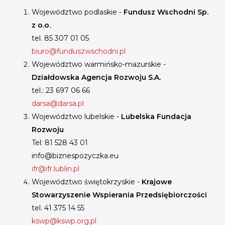
Województwo podlaskie -
Fundusz Wschodni Sp.
z o.o.
tel. 85 307 01 05
biuro@funduszwschodni.pl
Województwo warmińsko-mazurskie -
Działdowska Agencja Rozwoju S.A.
tel.: 23 697 06 66
darsa@darsa.pl
Województwo lubelskie -
Lubelska Fundacja
Rozwoju
Tel: 81 528 43 01
info@biznespozyczka.eu
ifr@ifr.lublin.pl
Województwo świętokrzyskie -
Krajowe
Stowarzyszenie Wspierania Przedsiębiorczości
tel. 41 375 14 55
kswp@kswp.org.pl