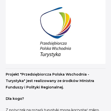
INICJATYWY BRANŻOWE
WYDARZENIA
KONFERENCJE I EVENTY
KONKURSY I NABORY
KALENDARZ WYDARZEŃ
HISTORIA SUKCESU
CASE STUDIES
KAMPANIA Z WYNIKAMI
Projekt "Przedsiębiorcza Polska Wschodnia -
Turystyka" jest realizowany ze środków Ministra
Funduszy i Polityki Regionalnej.
Dla kogo?
Z pożyczek na rozwój turystyki mogą korzystać mikro,