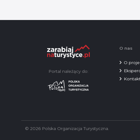
O nas
O proje
Eksperc
Portal należący do:
Kontak
© 2026 Polska Organizacja Turystyczna.