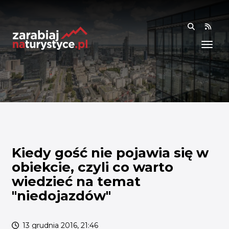
RSS
WIEDZA
ANALIZY I RAPORTY
BADANIA I DANE
BADANIA I ANALIZY
OGÓLNE
RYNEK I TRENDY
Kiedy gość nie pojawia się w
obiekcie, czyli co warto
AKADEMIA
wiedzieć na temat
"niedojazdów"
SPOŁECZNOŚĆ
FINANSE I WSPARCIE
13 grudnia 2016, 21:46