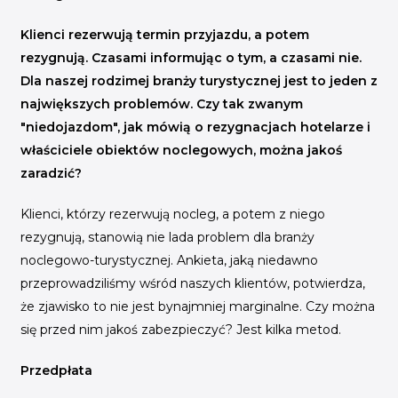
INICJATYWY BRANŻOWE
Klienci rezerwują termin przyjazdu, a potem
WYDARZENIA
rezygnują. Czasami informując o tym, a czasami nie.
Dla naszej rodzimej branży turystycznej jest to jeden z
KONFERENCJE I EVENTY
największych problemów. Czy tak zwanym
KONKURSY I NABORY
"niedojazdom", jak mówią o rezygnacjach hotelarze i
KALENDARZ WYDARZEŃ
właściciele obiektów noclegowych, można jakoś
zaradzić?
HISTORIA SUKCESU
Klienci, którzy rezerwują nocleg, a potem z niego
CASE STUDIES
rezygnują, stanowią nie lada problem dla branży
KAMPANIA Z WYNIKAMI
noclegowo-turystycznej. Ankieta, jaką niedawno
przeprowadziliśmy wśród naszych klientów, potwierdza,
że zjawisko to nie jest bynajmniej marginalne. Czy można
się przed nim jakoś zabezpieczyć? Jest kilka metod.
Przedpłata