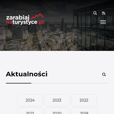
RSS
WIEDZA
ANALIZY I RAPORTY
BADANIA I DANE
BADANIA I ANALIZY
OGÓLNE
RYNEK I TRENDY
Aktualności
AKADEMIA
SPOŁECZNOŚĆ
2024
2023
2022
FINANSE I WSPARCIE
2021
2020
2019