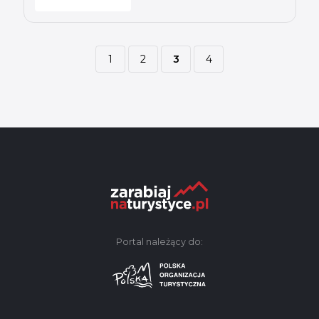
1
2
3
4
Portal należący do: