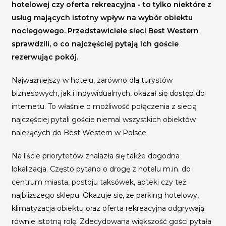
INICJATYWY BRANŻOWE
hotelowej czy oferta rekreacyjna - to tylko niektóre z
usług mających istotny wpływ na wybór obiektu
WYDARZENIA
noclegowego. Przedstawiciele sieci Best Western
sprawdzili, o co najczęściej pytają ich goście
KONFERENCJE I EVENTY
rezerwując pokój.
KONKURSY I NABORY
Najważniejszy w hotelu, zarówno dla turystów
KALENDARZ WYDARZEŃ
biznesowych, jak i indywidualnych, okazał się dostęp do
internetu. To właśnie o możliwość połączenia z siecią
HISTORIA SUKCESU
najczęściej pytali goście niemal wszystkich obiektów
CASE STUDIES
należących do Best Western w Polsce.
KAMPANIA Z WYNIKAMI
Na liście priorytetów znalazła się także dogodna
lokalizacja. Często pytano o drogę z hotelu m.in. do
centrum miasta, postoju taksówek, apteki czy też
najbliższego sklepu. Okazuje się, że parking hotelowy,
klimatyzacja obiektu oraz oferta rekreacyjna odgrywają
równie istotną rolę. Zdecydowana większość gości pytała