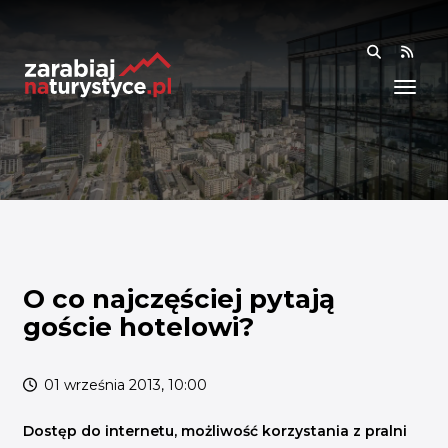
RSS
WIEDZA
ANALIZY I RAPORTY
BADANIA I DANE
BADANIA I ANALIZY
OGÓLNE
RYNEK I TRENDY
O co najczęściej pytają
goście hotelowi?
AKADEMIA
SPOŁECZNOŚĆ
01 września 2013, 10:00
FINANSE I WSPARCIE
Dostęp do internetu, możliwość korzystania z pralni