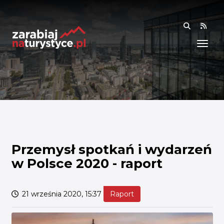
RSS
WIEDZA
ANALIZY I RAPORTY
BADANIA I DANE
BADANIA I ANALIZY
OGÓLNE
RYNEK I TRENDY
Przemysł spotkań i wydarzeń
w Polsce 2020 - raport
AKADEMIA
SPOŁECZNOŚĆ
21 września 2020, 15:37
Raport
FINANSE I WSPARCIE