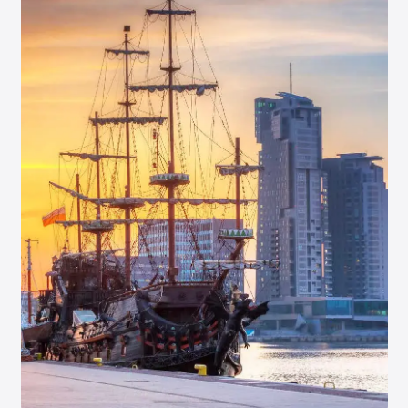
INICJATYWY BRANŻOWE
WYDARZENIA
KONFERENCJE I EVENTY
KONKURSY I NABORY
KALENDARZ WYDARZEŃ
HISTORIA SUKCESU
CASE STUDIES
KAMPANIA Z WYNIKAMI