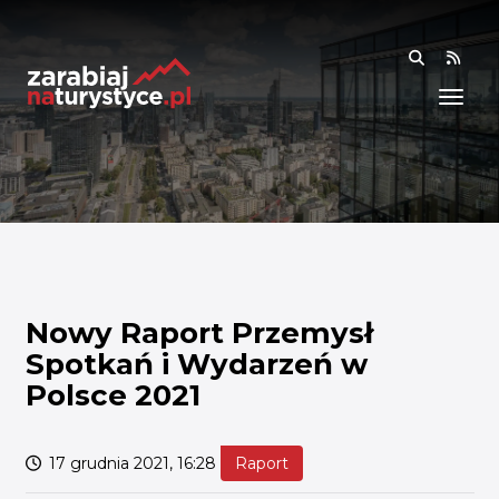
RSS
WIEDZA
ANALIZY I RAPORTY
BADANIA I DANE
BADANIA I ANALIZY
OGÓLNE
RYNEK I TRENDY
Nowy Raport Przemysł
Spotkań i Wydarzeń w
AKADEMIA
Polsce 2021
SPOŁECZNOŚĆ
17 grudnia 2021, 16:28
Raport
FINANSE I WSPARCIE