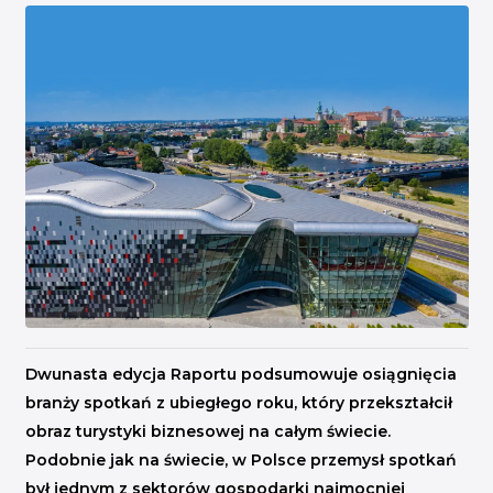
INICJATYWY BRANŻOWE
WYDARZENIA
KONFERENCJE I EVENTY
KONKURSY I NABORY
KALENDARZ WYDARZEŃ
HISTORIA SUKCESU
CASE STUDIES
KAMPANIA Z WYNIKAMI
Dwunasta edycja Raportu podsumowuje osiągnięcia
branży spotkań z ubiegłego roku, który przekształcił
obraz turystyki biznesowej na całym świecie.
Podobnie jak na świecie, w Polsce przemysł spotkań
był jednym z sektorów gospodarki najmocniej