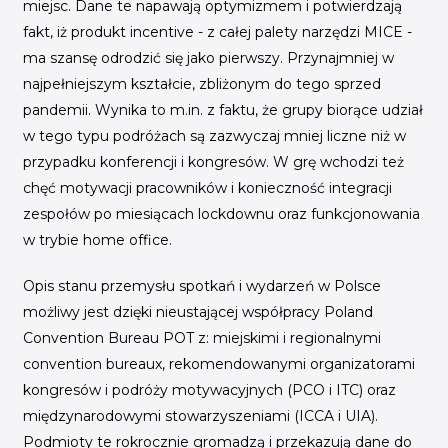
miejsc. Dane te napawają optymizmem i potwierdzają
fakt, iż produkt incentive - z całej palety narzędzi MICE -
ma szansę odrodzić się jako pierwszy. Przynajmniej w
najpełniejszym kształcie, zbliżonym do tego sprzed
pandemii. Wynika to m.in. z faktu, że grupy biorące udział
w tego typu podróżach są zazwyczaj mniej liczne niż w
przypadku konferencji i kongresów. W grę wchodzi też
chęć motywacji pracowników i konieczność integracji
zespołów po miesiącach
lockdownu
oraz funkcjonowania
w trybie home office.
Opis stanu przemysłu spotkań i wydarzeń w Polsce
możliwy jest dzięki nieustającej współpracy Poland
Convention Bureau POT z: miejskimi i regionalnymi
convention bureaux, rekomendowanymi organizatorami
kongresów i podróży motywacyjnych (PCO i ITC) oraz
międzynarodowymi stowarzyszeniami (ICCA i UIA).
Podmioty te rokrocznie gromadzą i przekazują dane do