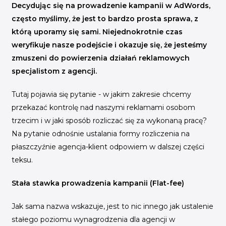
INICJATYWY BRANŻOWE
Decydując się na prowadzenie kampanii w AdWords,
często myślimy, że jest to bardzo prosta sprawa, z
WYDARZENIA
którą uporamy się sami. Niejednokrotnie czas
weryfikuje nasze podejście i okazuje się, że jesteśmy
KONFERENCJE I EVENTY
zmuszeni do powierzenia działań reklamowych
KONKURSY I NABORY
specjalistom z agencji.
KALENDARZ WYDARZEŃ
Tutaj pojawia się pytanie - w jakim zakresie chcemy
przekazać kontrolę nad naszymi reklamami osobom
HISTORIA SUKCESU
trzecim i w jaki sposób rozliczać się za wykonaną pracę?
CASE STUDIES
Na pytanie odnośnie ustalania formy rozliczenia na
KAMPANIA Z WYNIKAMI
płaszczyźnie agencja-klient odpowiem w dalszej części
teksu.
Stała stawka prowadzenia kampanii (Flat-fee)
Jak sama nazwa wskazuje, jest to nic innego jak ustalenie
stałego poziomu wynagrodzenia dla agencji w