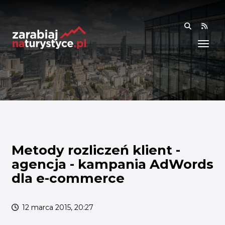
RSS
WIEDZA
ANALIZY I RAPORTY
BADANIA I DANE
BADANIA I ANALIZY
OGÓLNE
RYNEK I TRENDY
Metody rozliczeń klient -
agencja - kampania AdWords
AKADEMIA
dla e-commerce
SPOŁECZNOŚĆ
12 marca 2015, 20:27
FINANSE I WSPARCIE