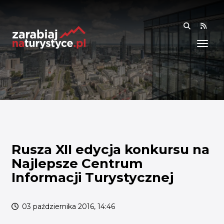
RSS
WIEDZA
ANALIZY I RAPORTY
BADANIA I DANE
BADANIA I ANALIZY
OGÓLNE
RYNEK I TRENDY
Rusza XII edycja konkursu na
Najlepsze Centrum
AKADEMIA
Informacji Turystycznej
SPOŁECZNOŚĆ
03 października 2016, 14:46
FINANSE I WSPARCIE