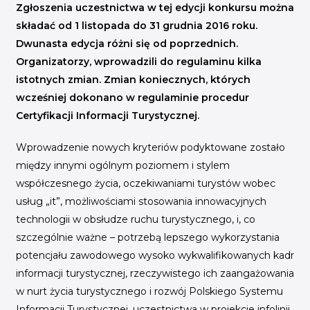
INICJATYWY BRANŻOWE
Zgłoszenia uczestnictwa w tej edycji konkursu można
składać od 1 listopada do 31 grudnia 2016 roku.
WYDARZENIA
Dwunasta edycja różni się od poprzednich.
Organizatorzy, wprowadzili do regulaminu kilka
KONFERENCJE I EVENTY
istotnych zmian. Zmian koniecznych, których
KONKURSY I NABORY
wcześniej dokonano w regulaminie procedur
KALENDARZ WYDARZEŃ
Certyfikacji Informacji Turystycznej.
Wprowadzenie nowych kryteriów podyktowane zostało
HISTORIA SUKCESU
między innymi ogólnym poziomem i stylem
CASE STUDIES
współczesnego życia, oczekiwaniami turystów wobec
KAMPANIA Z WYNIKAMI
usług „it”, możliwościami stosowania innowacyjnych
technologii w obsłudze ruchu turystycznego, i, co
szczególnie ważne – potrzebą lepszego wykorzystania
potencjału zawodowego wysoko wykwalifikowanych kadr
informacji turystycznej, rzeczywistego ich zaangażowania
w nurt życia turystycznego i rozwój Polskiego Systemu
Informacji Turystycznej, uczestnictwa w projekcie infolinii