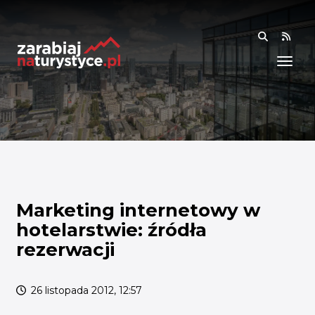
RSS
WIEDZA
ANALIZY I RAPORTY
BADANIA I DANE
BADANIA I ANALIZY
OGÓLNE
RYNEK I TRENDY
Marketing internetowy w
hotelarstwie: źródła
AKADEMIA
rezerwacji
SPOŁECZNOŚĆ
26 listopada 2012, 12:57
FINANSE I WSPARCIE