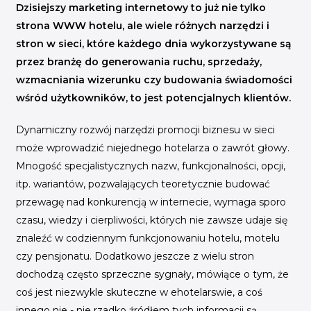
INICJATYWY BRANŻOWE
Dzisiejszy marketing internetowy to już nie tylko
strona WWW hotelu, ale wiele różnych narzędzi i
WYDARZENIA
stron w sieci, które każdego dnia wykorzystywane są
przez branżę do generowania ruchu, sprzedaży,
KONFERENCJE I EVENTY
wzmacniania wizerunku czy budowania świadomości
KONKURSY I NABORY
wśród użytkowników, to jest potencjalnych klientów.
KALENDARZ WYDARZEŃ
Dynamiczny rozwój narzędzi promocji biznesu w sieci
może wprowadzić niejednego hotelarza o zawrót głowy.
HISTORIA SUKCESU
Mnogość specjalistycznych nazw, funkcjonalności, opcji,
CASE STUDIES
itp. wariantów, pozwalających teoretycznie budować
KAMPANIA Z WYNIKAMI
przewagę nad konkurencją w internecie, wymaga sporo
czasu, wiedzy i cierpliwości, których nie zawsze udaje się
znaleźć w codziennym funkcjonowaniu hotelu, motelu
czy pensjonatu. Dodatkowo jeszcze z wielu stron
dochodzą często sprzeczne sygnały, mówiące o tym, że
coś jest niezwykle skuteczne w ehotelarswie, a coś
innego nie - nie rzadko źródłem tych informacji są