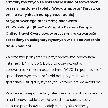
INICJATYWY BRANŻOWE
firm turystycznych ze sprzedaży usług oferowanych
przez smartfony i tablety. Według raportu "Turystyka
WYDARZENIA
online na rynkach Europy Wschodniej"
przygotowanego przez firmę badawczą
KONFERENCJE I EVENTY
PhoCusWright (PhoCusWright's Eastern Europe
KONKURSY I NABORY
Online Travel Overview), w przyszłym roku wartość
KALENDARZ WYDARZEŃ
sprzedanych usług turystycznych w Polsce wzrośnie
do 4,6 mld dol.
HISTORIA SUKCESU
Za przeszło jedną trzecią przychodów ma odpowiadać
CASE STUDIES
Internet (1,7 mld dol.). Byłby to duży wzrost w
KAMPANIA Z WYNIKAMI
porównaniu z rokiem poprzednim. W 2011 r. poprzez sieć
sprzedano wycieczki za 1 mld dol., przy całkowitej
sprzedaży usług turystycznych wartości prawie 4 mld dol.
W internetowej sprzedaży ofert bardzo szybko rośnie rola
smartfonów i tabletów. Potwierdza to raport, który
ostatnio przedstawiła działająca na rynku reklamy