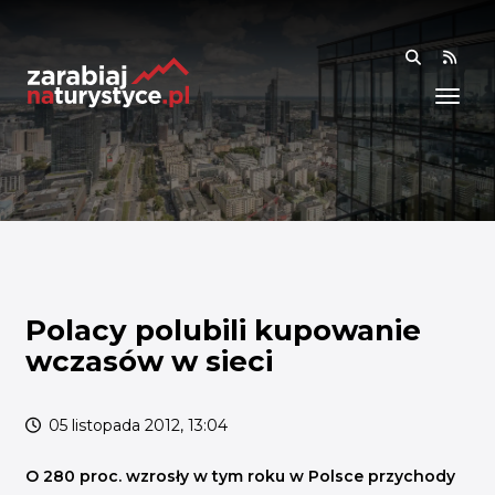
RSS
WIEDZA
ANALIZY I RAPORTY
BADANIA I DANE
BADANIA I ANALIZY
OGÓLNE
RYNEK I TRENDY
Polacy polubili kupowanie
wczasów w sieci
AKADEMIA
SPOŁECZNOŚĆ
05 listopada 2012, 13:04
FINANSE I WSPARCIE
O 280 proc. wzrosły w tym roku w Polsce przychody