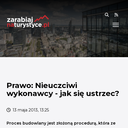
RSS
WIEDZA
ANALIZY I RAPORTY
BADANIA I DANE
BADANIA I ANALIZY
OGÓLNE
RYNEK I TRENDY
Prawo: Nieuczciwi
wykonawcy - jak się ustrzec?
AKADEMIA
SPOŁECZNOŚĆ
13 maja 2013, 13:25
FINANSE I WSPARCIE
Proces budowlany jest złożoną procedurą, która ze