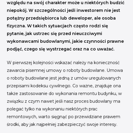
INICJATYWY BRANŻOWE
względu na swój charakter może u niektórych budzić
niepokój. W szczególności jeśli inwestorem nie jest
WYDARZENIA
potężny przedsiębiorca lub deweloper, ale osoba
fizyczna. W takich sytuacjach często rodzi się
KONFERENCJE I EVENTY
pytanie, jak ustrzec się przed nieuczciwymi
KONKURSY I NABORY
wykonawcami budowlanymi, jakie czynności prawne
KALENDARZ WYDARZEŃ
podjąć, czego się wystrzegać oraz na co uważać.
W pierwszej kolejności wskazać należy na konieczność
HISTORIA SUKCESU
zawarcia pisemnej umowy o roboty budowlane. Umowa
CASE STUDIES
o roboty budowlane jest jedną z umów uregulowanych
KAMPANIA Z WYNIKAMI
przepisami kodeksu cywilnego. Co ważne, znajduje ona
także zastosowanie do wykonania remontu budynku, w
związku z czym nawet jeśli nasz proces budowlany ma
polegać tylko na wykonaniu niektórych prac
remontowych, warto sięgnąć po przewidziane prawem
środki, aby jak najpełniej zabezpieczyć swoje interesy.