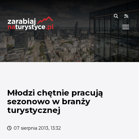
RSS
WIEDZA
ANALIZY I RAPORTY
BADANIA I DANE
BADANIA I ANALIZY
OGÓLNE
RYNEK I TRENDY
Młodzi chętnie pracują
sezonowo w branży
AKADEMIA
turystycznej
SPOŁECZNOŚĆ
07 sierpnia 2013, 13:32
FINANSE I WSPARCIE