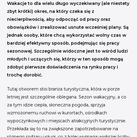
INICJATYWY BRANŻOWE
Wakacje to dla wielu długo wyczekiwany (ale niestety
zbyt krótki) okres, na który czeka się z
WYDARZENIA
niecierpliwością, aby odpocząć od pracy oraz
obowiązków i zrealizować usnute wcześniej plany. Są
KONFERENCJE I EVENTY
jednak osoby, które chcą wykorzystać wolny czas w
KONKURSY I NABORY
bardziej efektywny sposób, podejmując się pracy
KALENDARZ WYDARZEŃ
sezonowej. Szczególnie widoczne jest to wśród ludzi
młodych i uczących się, którzy w ten sposób mogą
HISTORIA SUKCESU
zdobyć pierwsze doświadczenia na rynku pracy i
trochę dorobić.
CASE STUDIES
KAMPANIA Z WYNIKAMI
Tutaj otworem stoi branża turystyczna, która w porze
letniej jest szczególnie oblegana. Sezon wakacyjny, a co
za tym idzie ciepła, słoneczna pogoda, sprzyja
wzmożonemu ruchowi w kurortach, ośrodkach
wypoczynkowych i miejscach atrakcyjnych turystycznie.
Przekłada się to na zwiększone zapotrzebowanie na
różnego rodzaju usługi, co z kolei wymaga większej liczby